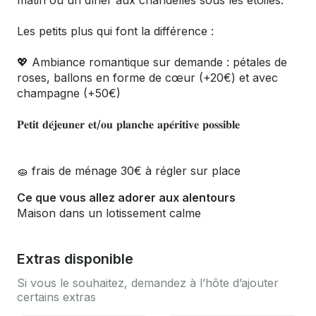
matin ou un dîner aux chandelles sous les étoiles.
Les petits plus qui font la différence :
💖 Ambiance romantique sur demande : pétales de
roses, ballons en forme de cœur (+20€) et avec
champagne (+50€)
𝐏𝐞𝐭𝐢𝐭 𝐝𝐞́𝐣𝐞𝐮𝐧𝐞𝐫 𝐞𝐭/𝐨𝐮 𝐩𝐥𝐚𝐧𝐜𝐡𝐞 𝐚𝐩𝐞́𝐫𝐢𝐭𝐢𝐯𝐞 𝐩𝐨𝐬𝐬𝐢𝐛𝐥𝐞
🧽 frais de ménage 30€ à régler sur place
Ce que vous allez adorer aux alentours
Maison dans un lotissement calme
Extras disponible
Si vous le souhaitez, demandez à l’hôte d’ajouter
certains extras