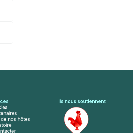
rces
Ils nous soutiennent
cles
tenaires
s de nos hôtes
stoire
ntacter