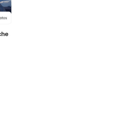
hotos
che