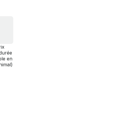
rix
durée
ble en
nimal)