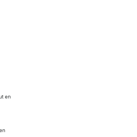
ut en
 en