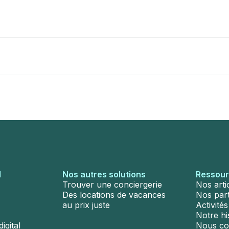
l
Nos autres solutions
Ressou
Trouver une conciergerie
Nos arti
Des locations de vacances
Nos par
au prix juste
Activité
Notre hi
igital
Nous co