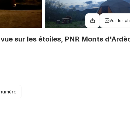
Voir les p
vue sur les étoiles, PNR Monts d'Ardè
e numéro