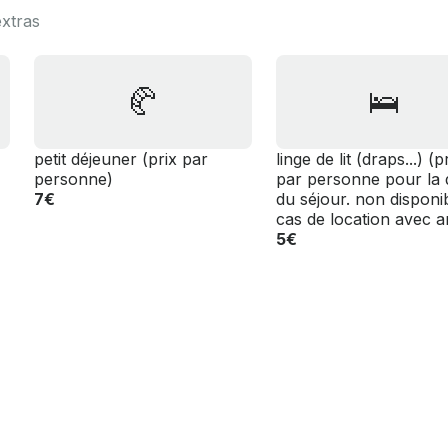
extras
🥐
🛌
petit déjeuner (prix par
linge de lit (draps...) (p
personne)
par personne pour la 
7€
du séjour. non disponi
cas de location avec a
5€