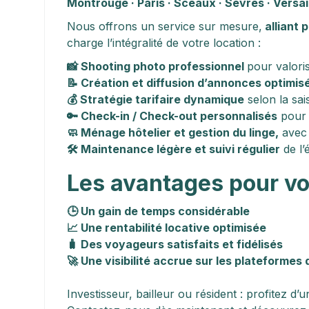
Montrouge · Paris · Sceaux · Sèvres · Versai
Nous offrons un service sur mesure,
 alliant
charge l’intégralité de votre location :
📸 Shooting photo professionnel 
pour valori
📝 Création et diffusion d’annonces optimis
💰 Stratégie tarifaire dynamique
 selon la sa
🔑 Check-in / Check-out personnalisés
 pour
🧼 Ménage hôtelier et gestion du linge,
 avec
🛠️ Maintenance légère et suivi régulier
 de l’
Les avantages pour v
🕒 Un gain de temps considérable  
📈 Une rentabilité locative optimisée  
🧳 Des voyageurs satisfaits et fidélisés 
🚀 Une visibilité accrue sur les plateformes
Investisseur, bailleur ou résident : profitez d’u