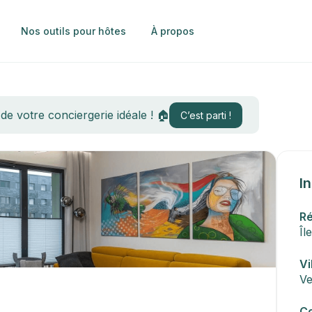
Nos outils pour hôtes
À propos
e votre conciergerie idéale ! 🏠
C’est parti !
I
R
Îl
Vi
Ve
Co