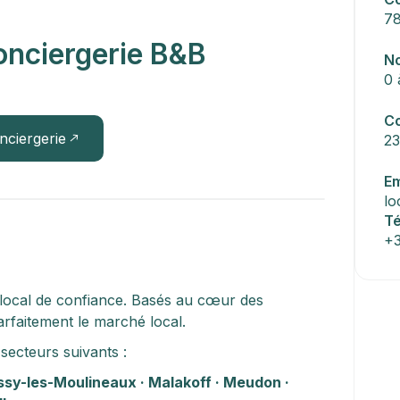
78
nciergerie B&B
No
0 
C
nciergerie
2
Em
lo
T
+
 local de confiance. Basés au cœur des 
rfaitement le marché local.
secteurs suivants :
Issy-les-Moulineaux · Malakoff · Meudon · 