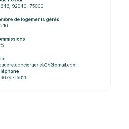
646, 92040, 75000
mbre de logements gérés
à 10
ommissions
3%
ail
cagere.conciergerieb2b@gmail.com
éléphone
33674715026