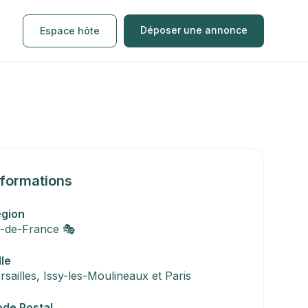
Déposer une annonce
Espace hôte
nformations
égion
e-de-France 🎭
lle
rsailles, Issy-les-Moulineaux et Paris
de Postal