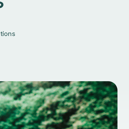
s
ctions