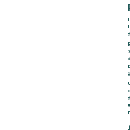
L
f
d
a
d
p
g
C
c
d
é
h