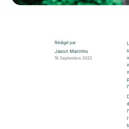
Rédigé par
L
s
Jason Marinho
v
18 Septembre 2023
m
m
p
l
D
d
l
r
t