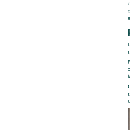
o
c
e
L
p
F
c
l
C
p
u