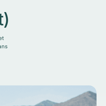
t)
et
ans